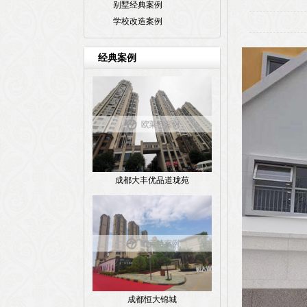
别墅经典案例
学校改造案例
经典案例
成都大丰优品道珑苑
成都恒大锦城