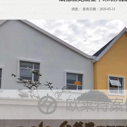
浏览：
发布日期：2020-05-11