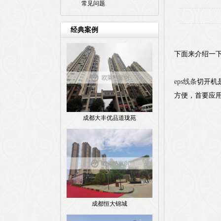
常见问题
经典案例
下面来介绍一
eps线条
切开机
方便，首要应
成都大丰优品道珑苑
成都恒大锦城