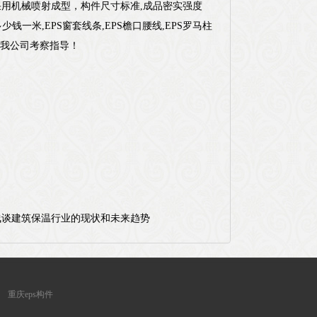
型采用机械喷射成型，构件尺寸标准,成品密实强度
钱一米,EPS窗套线条,EPS檐口腰线,EPS罗马柱
导来我公司考察指导！
浅谈建筑保温行业的现状和未来趋势
重庆eps构件