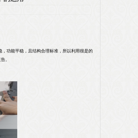
稳，功能平稳，且结构合理标准，所以利用很是的
哀告。