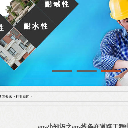
新闻资讯
>
行业新闻
>
eps小知识之eps线条在道路工