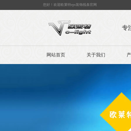
您好！欢迎欧莱特eps装饰线条官网
专
网站首页
关于我们