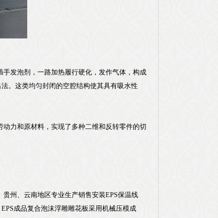
插手发泡剂，一路加热履行硬化，发作气体，构成
出法。这类均匀封闭的空腔结构使其具有吸水性
的劳动力和原材料，实现了多种二维和反转零件的切
庆、贵州、云南地区专业生产销售安装EPS保温线
条、EPS成品复合泡沫浮雕雕花板采用机械压模成