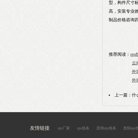
型，构件尺寸标
高，安装专业效果
制品价格咨询四
推荐阅读：
ep
云
外
外
上一篇：
什
友情链接
eps厂家
eps线条
昆明eps线条
贵阳eps