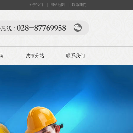
关于我们
|
网站地图
|
联系我们
聘
城市分站
联系我们