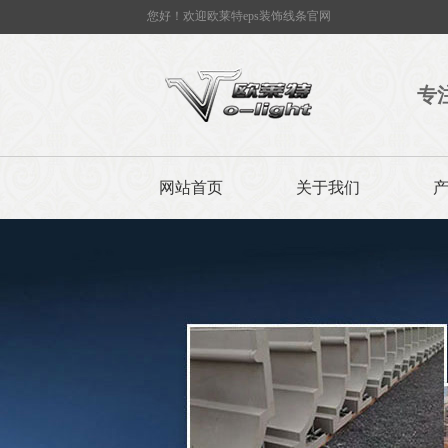
您好！欢迎欧莱特eps装饰线条官网
专
网站首页
关于我们