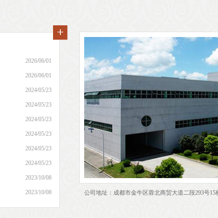
2026/06/01
2026/06/01
2024/05/23
2024/05/23
2024/05/23
2024/05/23
2024/05/23
2024/05/23
2023/10/08
2023/10/08
公司地址：成都市金牛区蓉北商贸大道二段293号15