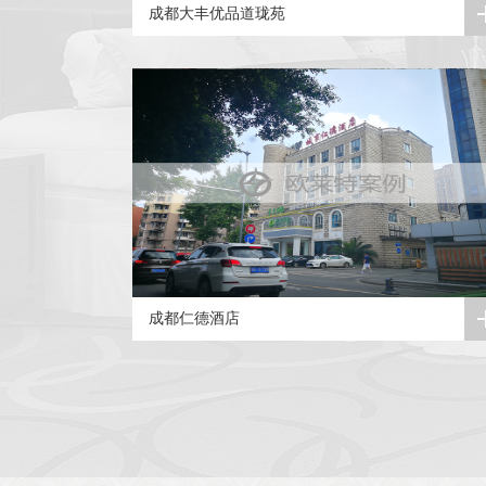
成都大丰优品道珑苑
成都仁德酒店