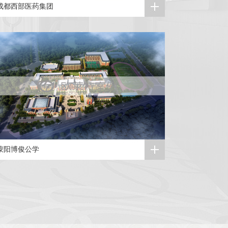
成都西部医药集团
蒙阳博俊公学